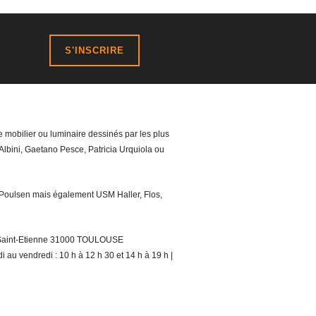
S'INSCRIRE
 mobilier ou luminaire dessinés par les plus
lbini, Gaetano Pesce, Patricia Urquiola ou
is Poulsen mais également USM Haller, Flos,
t Saint-Etienne 31000 TOULOUSE
i au vendredi : 10 h à 12 h 30 et 14 h à 19 h |