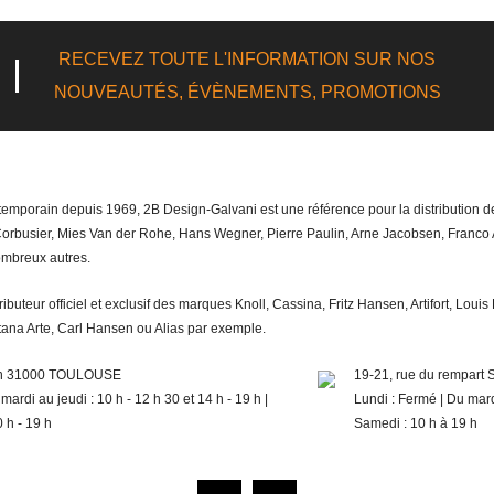
RECEVEZ TOUTE L'INFORMATION SUR NOS
NOUVEAUTÉS, ÉVÈNEMENTS, PROMOTIONS
temporain depuis 1969, 2B Design-Galvani est une référence pour la distribution de
busier, Mies Van der Rohe, Hans Wegner, Pierre Paulin, Arne Jacobsen, Franco A
ombreux autres.
teur officiel et exclusif des marques Knoll, Cassina, Fritz Hansen, Artifort, Lou
ana Arte, Carl Hansen ou Alias par exemple.
non 31000 TOULOUSE
19-21, rue du rempar
 mardi au jeudi : 10 h - 12 h 30 et 14 h - 19 h |
Lundi : Fermé | Du mard
 h - 19 h
Samedi : 10 h à 19 h