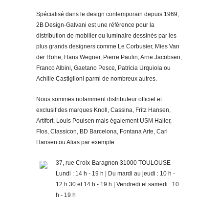
Spécialisé dans le design contemporain depuis 1969,
2B Design-Galvani est une référence pour la
distribution de mobilier ou luminaire dessinés par les
plus grands designers comme Le Corbusier, Mies Van
der Rohe, Hans Wegner, Pierre Paulin, Arne Jacobsen,
Franco Albini, Gaetano Pesce, Patricia Urquiola ou
Achille Castiglioni parmi de nombreux autres.
Nous sommes notamment distributeur officiel et
exclusif des marques Knoll, Cassina, Fritz Hansen,
Artifort, Louis Poulsen mais également USM Haller,
Flos, Classicon, BD Barcelona, Fontana Arte, Carl
Hansen ou Alias par exemple.
37, rue Croix-Baragnon 31000 TOULOUSE
Lundi : 14 h - 19 h | Du mardi au jeudi : 10 h -
12 h 30 et 14 h - 19 h | Vendredi et samedi : 10
h - 19 h