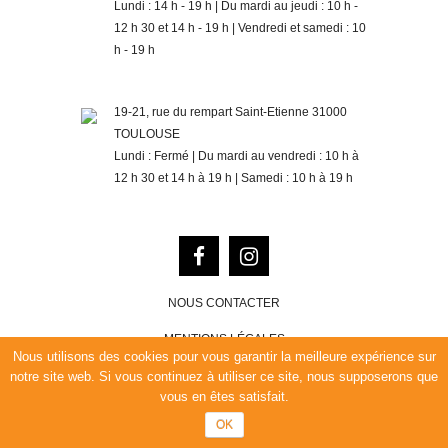
Lundi : 14 h - 19 h | Du mardi au jeudi : 10 h -
12 h 30 et 14 h - 19 h | Vendredi et samedi : 10
h - 19 h
19-21, rue du rempart Saint-Etienne 31000
TOULOUSE
Lundi : Fermé | Du mardi au vendredi : 10 h à
12 h 30 et 14 h à 19 h | Samedi : 10 h à 19 h
NOUS CONTACTER
MENTIONS LÉGALES
Nous utilisons des cookies pour vous garantir la meilleure expérience sur
POLITIQUE DE CONFIDENTIALITÉ
notre site web. Si vous continuez à utiliser ce site, nous supposerons que
vous en êtes satisfait.
CONCEPTION : HUMAN’S CONNEXION
OK